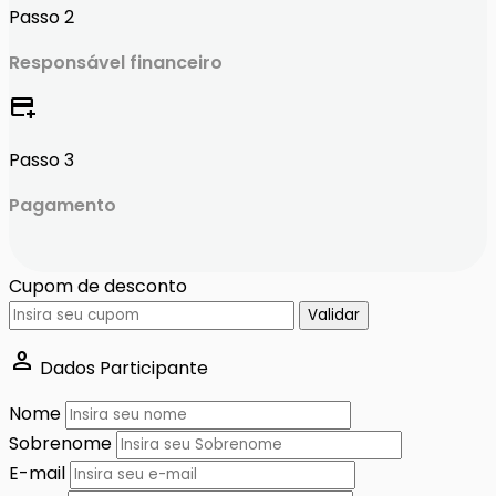
Passo 2
Responsável financeiro
add_card
Passo 3
Pagamento
Cupom de desconto
Validar
person
Dados Participante
Nome
Sobrenome
E-mail