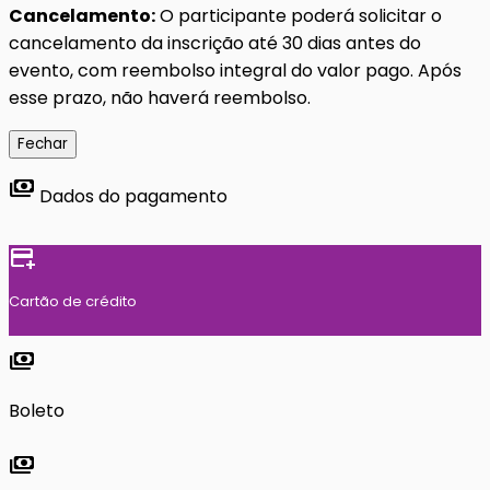
Cancelamento:
O participante poderá solicitar o
cancelamento da inscrição até 30 dias antes do
evento, com reembolso integral do valor pago. Após
esse prazo, não haverá reembolso.
Fechar
payments
Dados do pagamento
add_card
Cartão de crédito
payments
Boleto
payments