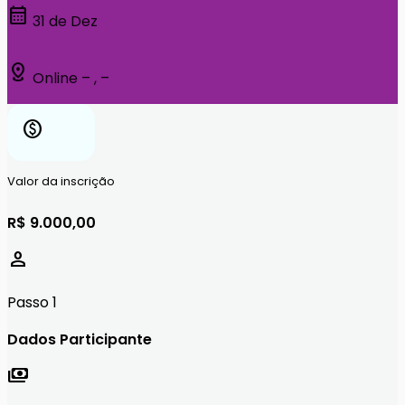
calendar_month
31 de Dez
distance
Online – , –
paid
Valor da inscrição
R$ 9.000,00
person
Passo 1
Dados Participante
payments