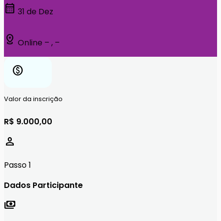
calendar_month
31 de Dez
distance
Online – , –
paid
Valor da inscrição
R$ 9.000,00
person
Passo 1
Dados Participante
payments