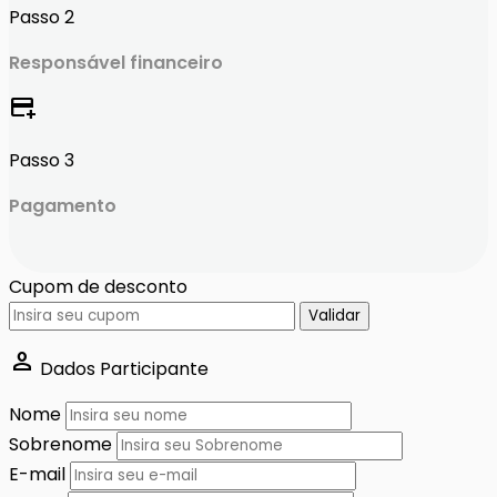
Passo 2
Responsável financeiro
add_card
Passo 3
Pagamento
Cupom de desconto
Validar
person
Dados Participante
Nome
Sobrenome
E-mail