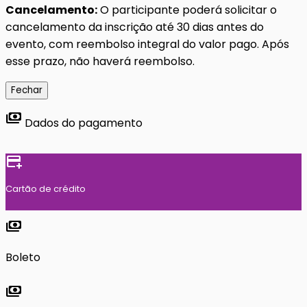
Cancelamento:
O participante poderá solicitar o
cancelamento da inscrição até 30 dias antes do
evento, com reembolso integral do valor pago. Após
esse prazo, não haverá reembolso.
Fechar
payments
Dados do pagamento
add_card
Cartão de crédito
payments
Boleto
payments