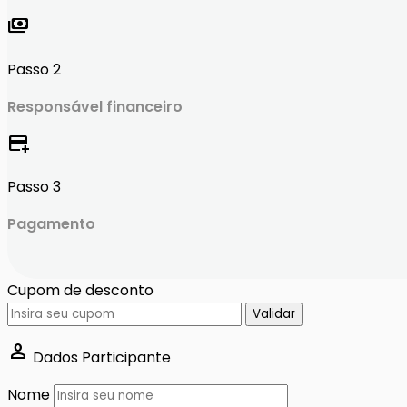
payments
Passo 2
Responsável financeiro
add_card
Passo 3
Pagamento
Cupom de desconto
Validar
person
Dados Participante
Nome