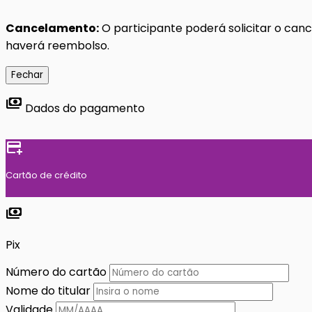
Cancelamento:
O participante poderá solicitar o can
haverá reembolso.
Fechar
payments
Dados do pagamento
add_card
Cartão de crédito
payments
Pix
Número do cartão
Nome do titular
Validade