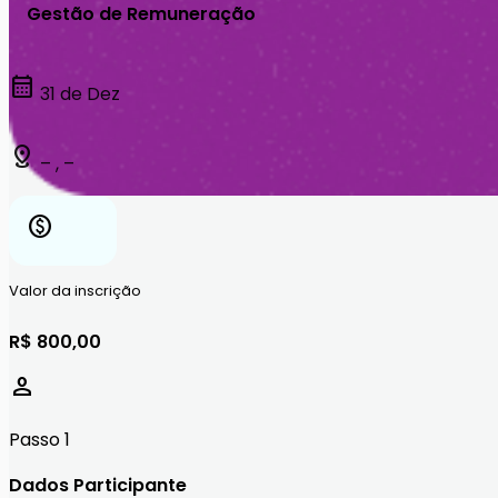
Gestão de Remuneração
calendar_month
31 de Dez
distance
– , –
paid
Valor da inscrição
R$ 800,00
person
Passo 1
Dados Participante