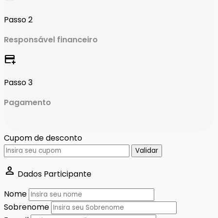
Passo 2
Responsável financeiro
add_card
Passo 3
Pagamento
Cupom de desconto
Validar
person
Dados Participante
Nome
Sobrenome