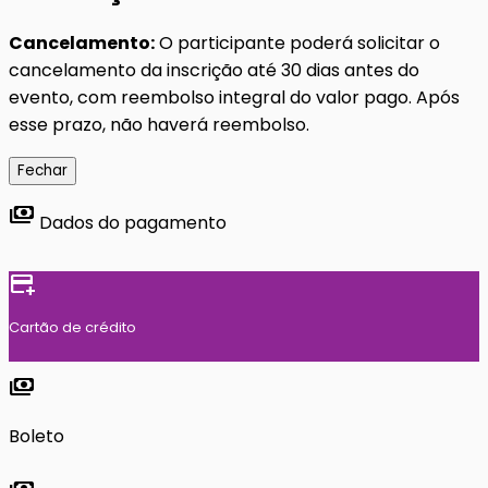
Cancelamento:
O participante poderá solicitar o
cancelamento da inscrição até 30 dias antes do
evento, com reembolso integral do valor pago. Após
esse prazo, não haverá reembolso.
Fechar
payments
Dados do pagamento
add_card
Cartão de crédito
payments
Boleto