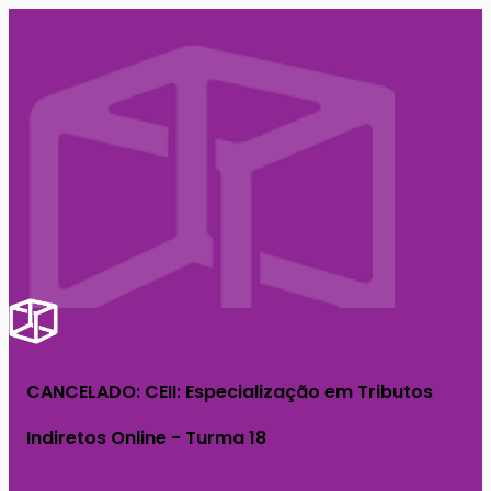
CANCELADO: CEII: Especialização em Tributos
Indiretos Online - Turma 18