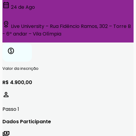
calendar_month
24 de Ago
distance
Live University – Rua Fidêncio Ramos, 302 – Torre B
- 6º andar – Vila Olímpia
paid
Valor da inscrição
R$ 4.900,00
person
Passo 1
Dados Participante
payments