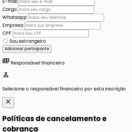
E-mail
Cargo
Whatsapp
Empresa
CPF
Sou estrangeiro
Adicionar participante
payments
Responsável financeiro
person
Selecione o responsável financeiro por esta inscrição
close
Políticas de cancelamento e
cobrança