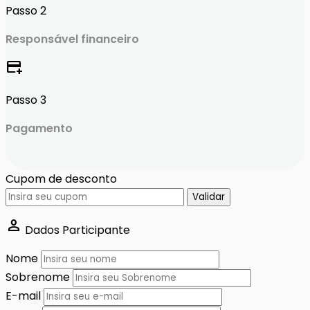
Passo 2
Responsável financeiro
add_card
Passo 3
Pagamento
Cupom de desconto
Validar
person
Dados Participante
Nome
Sobrenome
E-mail