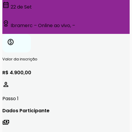
calendar_month
22 de Set
distance
Ibramerc – Online ao vivo, –
paid
Valor da inscrição
R$ 4.900,00
person
Passo 1
Dados Participante
payments