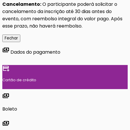
Cancelamento:
O participante poderá solicitar o
cancelamento da inscrição até 30 dias antes do
evento, com reembolso integral do valor pago. Após
esse prazo, não haverá reembolso.
Fechar
payments
Dados do pagamento
add_card
Cartão de crédito
payments
Boleto
payments